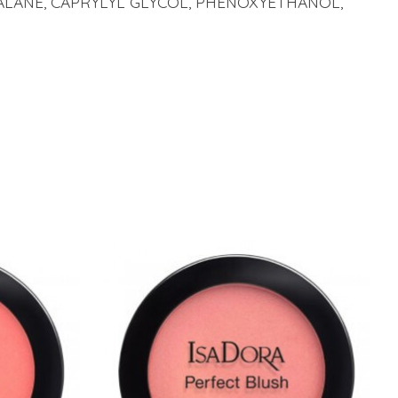
ALANE, CAPRYLYL GLYCOL, PHENOXYETHANOL,