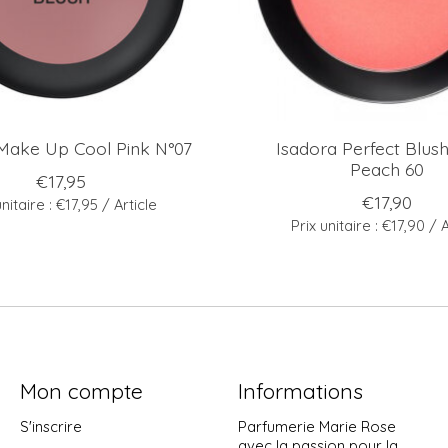
Make Up Cool Pink N°07
Isadora Perfect Blus
Peach 60
€17,95
€17,90
unitaire : €17,95 / Article
Prix unitaire : €17,90 / A
Mon compte
Informations
S'inscrire
Parfumerie Marie Rose
avec la passion pour la