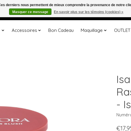
. Ces derniers nous permettent de mieux comprendre la provenance de notre clientè
Masquer ce message
En savoir plus sur les témoins (cookies) »
s
Accessoires
Bon Cadeau
Maquillage
OUTLET
Is
Ra
- 
Numéro 
€17,9