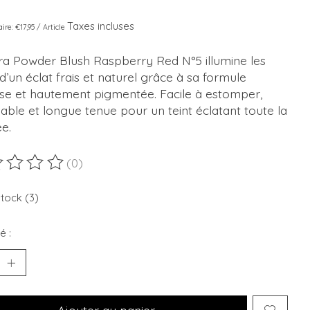
Taxes incluses
aire: €17,95 / Article
ra Powder Blush Raspberry Red N°5 illumine les
d’un éclat frais et naturel grâce à sa formule
se et hautement pigmentée. Facile à estomper,
ble et longue tenue pour un teint éclatant toute la
e.
(0)
duit est évalué à
0
sur 5
stock (3)
é :
Ajouter au panier