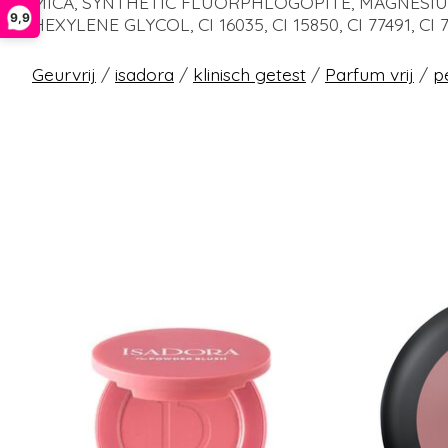
MICA, SYNTHETIC FLUORPHLOGOPITE, MAGNESIU
9,9
HEXYLENE GLYCOL, CI 16035, CI 15850, CI 77491, CI 
Geurvrij
/
isadora
/
klinisch getest
/
Parfum vrij
/
p
Articles du carrousel de produits