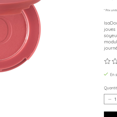
* Prix unit
IsaDo
joues 
soyeu
modula
journé
Ce pro
En 
Quantit