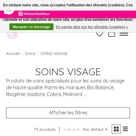
×
391
Reviews
En visitant notre site, vous acceptez l'utilisation des témoins (cookies). Ces
9,9
derniers nous permettent de mieux comprendre la provenance de notre
clientèle et son utilisation de notre site, en plus d'en améliorer les fonctions.
Welkom bij de nieuwe webshop van Parfumerie Marie Rose
Masquer ce message
En savoir plus sur les témoins (cookies) »
Liste de souhait
Panier
Accueil
/
Soins
/
SOINS VISAGE
SOINS VISAGE
Produits de soins spécialisés pour les soins du visage
de haute qualité. Parmi les marques Bio Balance,
Biogénie, Isadora, Cobra, Molinard ...
Afficher les filtres
73 produits
Trier par
Par défaut