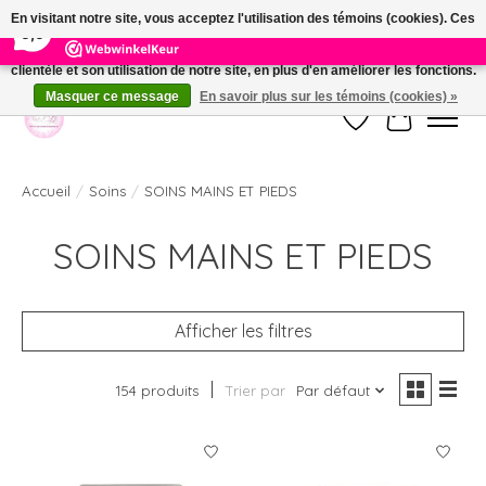
×
391
Reviews
En visitant notre site, vous acceptez l'utilisation des témoins (cookies). Ces
9,9
derniers nous permettent de mieux comprendre la provenance de notre
clientèle et son utilisation de notre site, en plus d'en améliorer les fonctions.
Welkom bij de nieuwe webshop van Parfumerie Marie Rose
Masquer ce message
En savoir plus sur les témoins (cookies) »
Liste de souhait
Panier
Accueil
/
Soins
/
SOINS MAINS ET PIEDS
SOINS MAINS ET PIEDS
Afficher les filtres
154 produits
Trier par
Par défaut