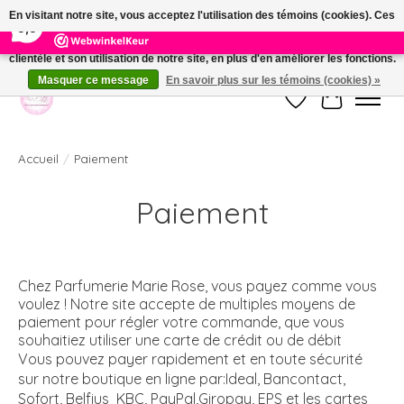
×
391
Reviews
En visitant notre site, vous acceptez l'utilisation des témoins (cookies). Ces
9,9
derniers nous permettent de mieux comprendre la provenance de notre
clientèle et son utilisation de notre site, en plus d'en améliorer les fonctions.
Welkom bij de nieuwe webshop van Parfumerie Marie Rose
Masquer ce message
En savoir plus sur les témoins (cookies) »
Liste de souhait
Panier
Accueil
/
Paiement
Paiement
Chez Parfumerie Marie Rose, vous payez comme vous
voulez ! Notre site accepte de multiples moyens de
paiement pour régler votre commande, que vous
souhaitiez utiliser une carte de crédit ou de débit
Vous pouvez payer rapidement et en toute sécurité
sur notre boutique en ligne par:Ideal, Bancontact,
Sofort, Belfius KBC, PayPal,Giropay, EPS et les cartes