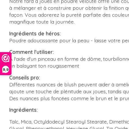
Notre fard à joues en poudre velouté offre une co
à mélanger et à construire pour obtenir la finition q
façon. Vous adorerez la pureté parfaite des couleur
magnifique toute la journée.
Ingrédients de héros:
Poudre adoucissante pour la peau - laisse votre pea
Comment l'utiliser:
À l'aide d'un pinceau en forme de dôme, tourbillonnez
en balayant ton rougissement
9,9
Conseils pro:
Différentes nuances de blush peuvent aider à améli
ajoute une touche de plénitude aux joues, tandis que
Des nuances plus foncées comme le brun et le prune 
Ingrédients:
Talc, Mica, Octyldodecyl Stearoyl Stearate, Dimethic
Glycol, Phenoxyethanol, Hexylene Glycol, Tin Oxide