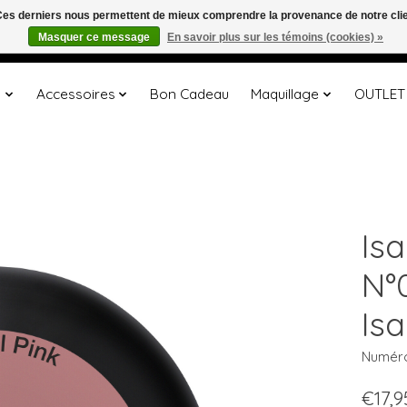
. Ces derniers nous permettent de mieux comprendre la provenance de notre clientè
Masquer ce message
En savoir plus sur les témoins (cookies) »
s
Accessoires
Bon Cadeau
Maquillage
OUTLET
Is
N°0
Is
Numéro 
€17,9