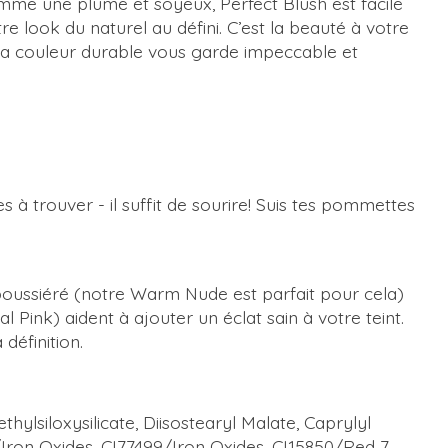
mme une plume et soyeux, Perfect Blush est facile
re look du naturel au défini. C’est la beauté à votre
 La couleur durable vous garde impeccable et
 à trouver - il suffit de sourire! Suis tes pommettes
époussiéré (notre Warm Nude est parfait pour cela)
Pink) aident à ajouter un éclat sain à votre teint.
définition.
ylsiloxysilicate, Diisostearyl Malate, Caprylyl
/Iron Oxides, CI77499/Iron Oxides, CI15850/Red 7