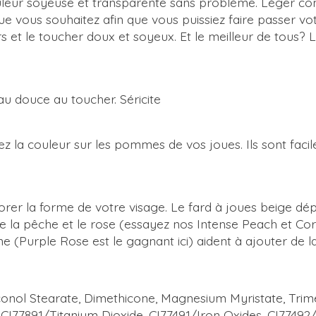
uleur soyeuse et transparente sans problème. Léger co
ue vous souhaitez afin que vous puissiez faire passer vot
s et le toucher doux et soyeux. Et le meilleur de tous?
u douce au toucher. Séricite
 la couleur sur les pommes de vos joues. Ils sont faciles
orer la forme de votre visage. Le fard à joues beige d
 la pêche et le rose (essayez nos Intense Peach et Coral 
(Purple Rose est le gagnant ici) aident à ajouter de la 
onol Stearate, Dimethicone, Magnesium Myristate, Trimeth
 CI77891/Titanium Dioxide, CI77491/Iron Oxides, CI77492