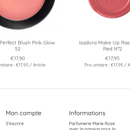
Perfect Blush Pink Glow
Isadora Make Up Ras
52
Red N°2
€17,90
€17,95
unitaire : €17,90 / Article
Prix unitaire : €17,95 / A
Mon compte
Informations
S'inscrire
Parfumerie Marie Rose
avec la passion pour la