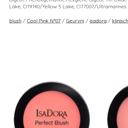
Lake, CI19140/Yellow 5 Lake, CI77007/Ultramarines
blush
/
Cool Pink N°07
/
Geurvrij
/
isadora
/
klinisc
Articles du carrousel de produits