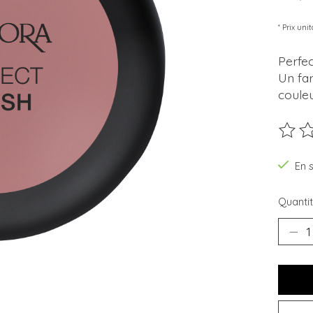
* Prix unit
Perfec
Un far
coule
Ce pro
En 
Quantit