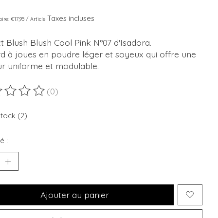
Taxes incluses
aire: €17,95 / Article
t Blush Blush Cool Pink N°07 d'Isadora.
d à joues en poudre léger et soyeux qui offre une
ur uniforme et modulable.
(0)
duit est évalué à
0
sur 5
stock (2)
é :
Ajouter au panier