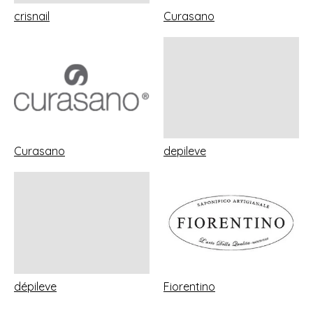
crisnail
Curasano
Curasano
depileve
dépileve
Fiorentino