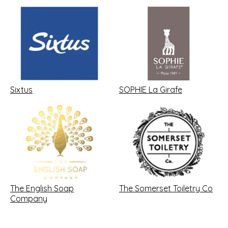
Sixtus
SOPHIE La Girafe
The English Soap
The Somerset Toiletry Co
Company