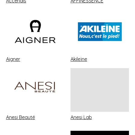
Accendis
AFFINESSENCE
Aigner
Akileïne
Anesi Beauté
Anesi Lab