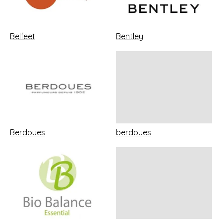
Belfeet
Bentley
Berdoues
berdoues