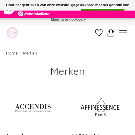
×
391
Reviews
Door het gebruiken van onze website, ga je akkoord met het gebruik van
9,9
cookies om onze website te verbeteren.
Dit bericht verbergen
Meer over cookies »
Welkom bij de nieuwe webshop van Parfumerie Marie Rose
Verlanglijst
Winkelwag
Home
/
Merken
Merken