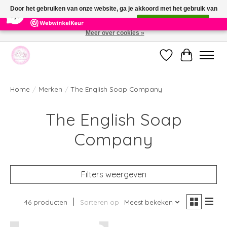
×
391
Reviews
Door het gebruiken van onze website, ga je akkoord met het gebruik van
9,9
cookies om onze website te verbeteren.
Dit bericht verbergen
Meer over cookies »
Welkom bij de nieuwe webshop van Parfumerie Marie Rose
Verlanglijst
Winkelwag
Home
/
Merken
/
The English Soap Company
The English Soap
Company
Filters weergeven
46 producten
Sorteren op
Meest bekeken