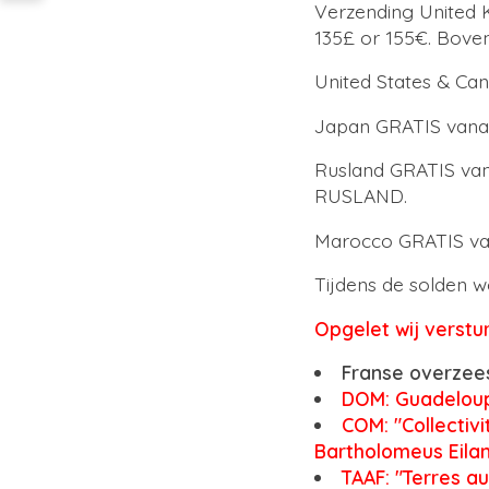
Verzending United 
135£ or 155€. Boven
United States & Ca
Japan GRATIS vanaf
Rusland GRATIS va
RUSLAND.
Marocco GRATIS van
Tijdens de solden w
Opgelet wij verstu
Franse overzee
DOM: Guadeloupe
COM: "Collectiv
Bartholomeus Eiland
TAAF: "Terres au