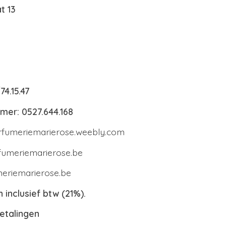
t 13
4.15.47
er: 0527.644.168
parfumeriemarierose.weebly.com
umeriemarierose.be
eriemarierose.be
jn inclusief btw (21%).
betalingen