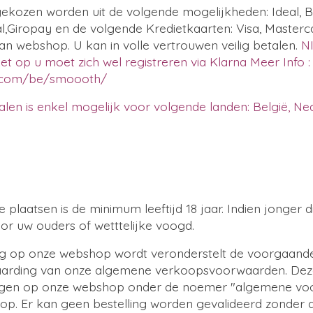
ekozen worden uit de volgende mogelijkheden: Ideal, B
l,Giropay en de volgende Kredietkaarten: Visa, Master
an webshop. U kan in volle vertrouwen veilig betalen.
N
et op u moet zich wel registreren via Klarna Meer Info :
a.com/be/smoooth/
alen is enkel mogelijk voor volgende landen: België, Ned
 plaatsen is de minimum leeftijd 18 jaar. Indien jonger d
oor uw ouders of wetttelijke voogd.
ling op onze webshop wordt veronderstelt de voorgaan
vaarding van onze algemene verkoopsvoorwaarden. Deze
gen op onze webshop onder de noemer "algemene vo
. Er kan geen bestelling worden gevalideerd zonder dat