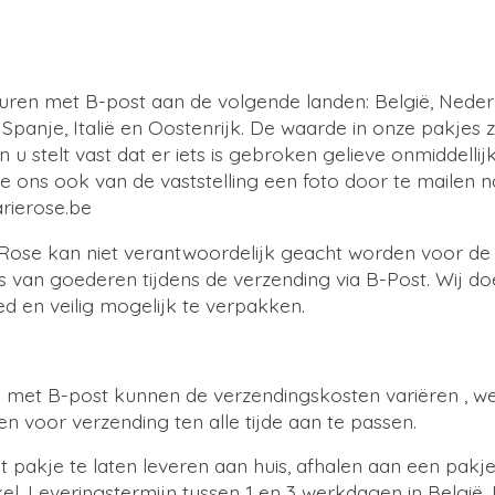
ren met B-post aan de volgende landen: België, Neder
, Spanje, Italië en Oostenrijk. De waarde in onze pakjes z
 u stelt vast dat er iets is gebroken gelieve onmiddelli
e ons ook van de vaststelling een foto door te mailen n
rierose.be
 Rose kan niet verantwoordelijk geacht worden voor de
ies van goederen tijdens de verzending via B-Post. Wij d
d en veilig mogelijk te verpakken.
met B-post kunnen de verzendingskosten variëren , w
en voor verzending ten alle tijde aan te passen.
 pakje te laten leveren aan huis, afhalen aan een pakj
kel. Leveringstermijn tussen 1 en 3 werkdagen in België.