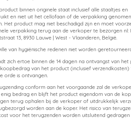
roduct binnen originele staat inclusief alle staaltjes en
kt en niet uit het cellofaan of de verpakking genomen 
. Het product mag niet beschadigd zijn en moet voorzien
ginele verpakking terug aan de verkoper te bezorgen nl:
tstraat 13, 8930 Lauwe | West - Vlaanderen, België.
lle van hygiënische redenen niet worden geretourneerd
dt zich ertoe binnen de 14 dagen na ontvangst van het
oopbedrag van het product (inclusief verzendkosten) t
de orde is ontvangen.
terugzending conform aan het voorgaande zal de verkop
an enig bedrag en blijft het product eigendom van de ko
gen terug ophalen bij de verkoper of uitdrukkelijk ver
rugbezorgd worden aan de koper. Het risico van terugze
kost voor het terugzenden worden uitsluitend gedragen