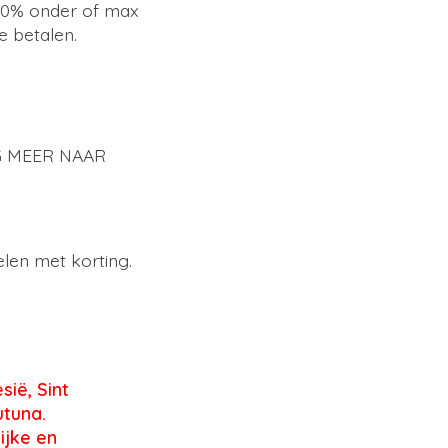
 20% onder of max
e betalen.
NG MEER NAAR
len met korting.
sië, Sint
utuna.
ijke en