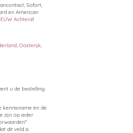
ancontact, Sofort,
card en American
IEUW Achteraf
erland, Oosterijk,
ient u de bestelling
de kennisname en de
 zijn op ieder
orwaarden"
 dit veld is