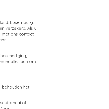
land, Luxemburg,
ijn verzekerd. Als u
jk met ons contact
aar
 beschadiging,
oen er alles aan om
e behouden het
esautomaat,of
 Door