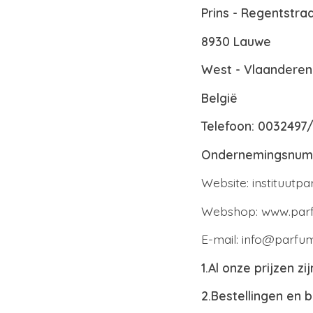
Prins - Regentstraa
8930 Lauwe
West - Vlaanderen
België
Telefoon: 0032497/7
Ondernemingsnumm
Website: instituut
Webshop: www.parf
E-mail:
info@parfum
1.Al onze prijzen zi
2.Bestellingen en 