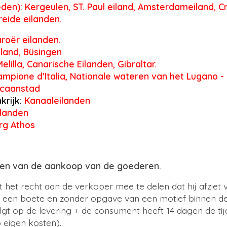
den): Kergeulen, ST. Paul eiland, Amsterdameiland, C
reide eilanden.
roër eilanden.
land, Büsingen
elilla, Canarische Eilanden, Gibraltar.
ampione d'Italia, Nationale wateren van het Lugano -
ticaanstad
krijk:
Kanaaleilanden
ilanden
g Athos
zien van de aankoop van de goederen.
het recht aan de verkoper mee te delen dat hij afziet 
n een boete en zonder opgave van een motief binnen d
lgt op de levering + de consument heeft 14 dagen de ti
p eigen kosten).