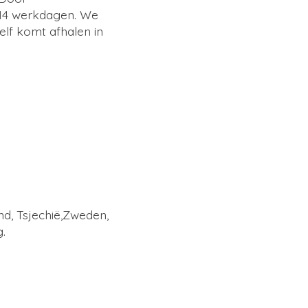
t 14 werkdagen. We
elf komt afhalen in
and, Tsjechië,Zweden,
.