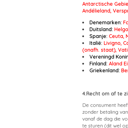
Antarctische Gebie
Andélieland, Versp
Denemarken:
Fa
Duitsland:
Helgo
Spanje:
Ceuta, M
Italië:
Livigno, C
(onafh. staat), Va
Vereningd Konin
Finland:
Aland E
Griekenland:
Ber
4.Recht om af te 
De consument heeft 
zonder betaling va
vanaf de dag die vo
te sturen (dit wel o