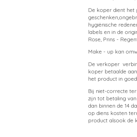
De koper dient het p
geschenken,ongebrui
hygiënische redenen
labels en in de ori
Rose, Prins - Regen
Make - up kan omwi
De verkoper verbin
koper betaalde aank
het product in goe
Bij niet-correcte 
zijn tot betaling v
dan binnen de 14 da
op diens kosten te
product alsook de 