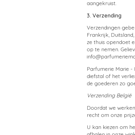
aangekruist.
3. Verzending
Verzendingen gebeu
Frankrijk, Duitsland
ze thuis opendoet en
op te nemen. Geliev
info@parfumeriema
Parfumerie Marie -
diefstal of het verl
de goederen zo goe
Verzending België
Doordat we werken 
recht om onze prijz
U kan kiezen om het
afhalen in onze win