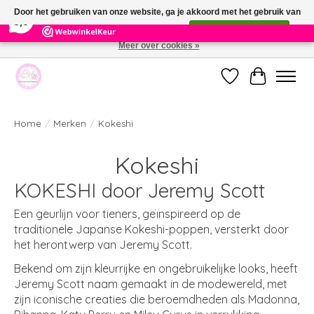
×
391
Reviews
Door het gebruiken van onze website, ga je akkoord met het gebruik van
9,9
cookies om onze website te verbeteren.
Dit bericht verbergen
Meer over cookies »
Welkom bij de nieuwe webshop van Parfumerie Marie Rose
Verlanglijst
Winkelwag
Home
/
Merken
/
Kokeshi
Kokeshi
KOKESHI door Jeremy Scott
Een geurlijn voor tieners, geïnspireerd op de
traditionele Japanse Kokeshi-poppen, versterkt door
het herontwerp van Jeremy Scott.
Bekend om zijn kleurrijke en ongebruikelijke looks, heeft
Jeremy Scott naam gemaakt in de modewereld, met
zijn iconische creaties die beroemdheden als Madonna,