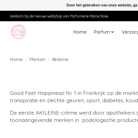
Door het gebruiken van onze website, ga
Welkom bij de nieuwe webshop van Parfumerie Marie Rose
Home
Parfum
Verzor
Home
/
Merken
/
Akileïne
Good Feet Happiness! Nr. 1 in Frankrijk op de mar
transpiratie en slechte geuren, sport, diabetes, koud
De eerste AKILEINE-crème werd door apothekers ge
toonaangevende merken in podologische product