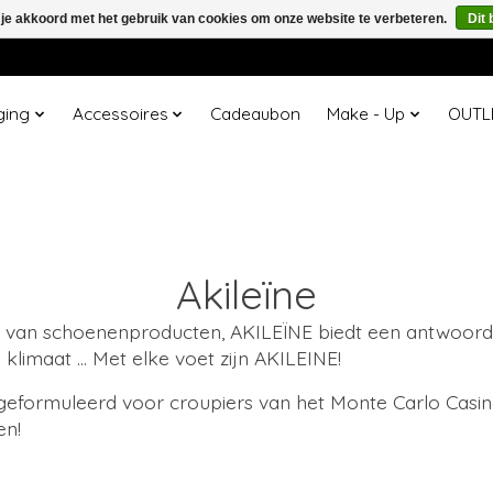
 je akkoord met het gebruik van cookies om onze website te verbeteren.
Dit 
ging
Accessoires
Cadeaubon
Make - Up
OUTL
Akileïne
kt van schoenenproducten, AKILEÏNE biedt een antwoord
 klimaat ... Met elke voet zijn AKILEINE!
formuleerd voor croupiers van het Monte Carlo Casino
en!