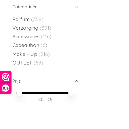
Categorieën
Parfum
(359)
Verzorging
(301)
Accessoires
(116)
Cadeaubon
(6)
Make - Up
(216)
OUTLET
(53)
Prijs
9,9
Minimale prijswaarde
Price maximum value
€
0
- €
5