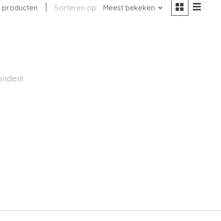
 producten
Sorteren op
Meest bekeken
onden!