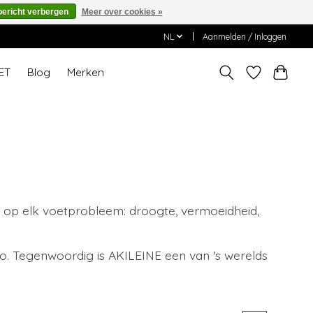
bericht verbergen
Meer over cookies »
NL
Aanmelden / Inloggen
ET
Blog
Merken
 op elk voetprobleem: droogte, vermoeidheid,
. Tegenwoordig is AKILEINE een van 's werelds