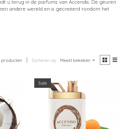
indt u terug in de parfums van Accendis. De geuren
r een andere wereld en is gecreëerd rondom het
 producten
Sorteren op
Meest bekeken
Sale