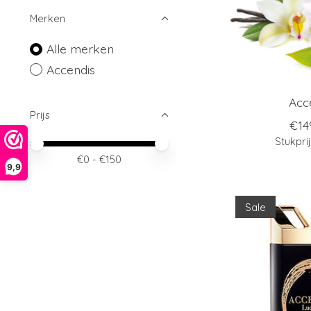
Merken
Alle merken
Accendis
Acc
Prijs
€14
Stukpri
Minimale prijswaarde
Price maximum value
€
0
- €
150
9,9
Sale