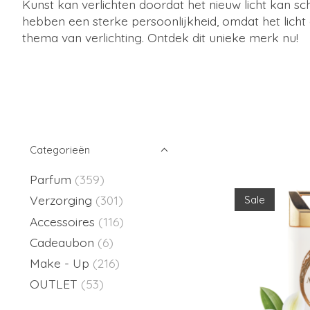
Kunst kan verlichten doordat het nieuw licht kan s
hebben een sterke persoonlijkheid, omdat het licht
thema van verlichting. Ontdek dit unieke merk nu!
Categorieën
Parfum
(359)
Verzorging
(301)
Sale
Accessoires
(116)
Cadeaubon
(6)
Make - Up
(216)
OUTLET
(53)