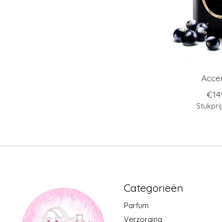
Acce
€14
Stukpri
Categorieën
Parfum
Verzorging