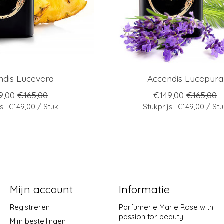
ndis Lucevera
Accendis Lucepura
9,00
€165,00
€149,00
€165,00
js : €149,00 / Stuk
Stukprijs : €149,00 / St
Mijn account
Informatie
Registreren
Parfumerie Marie Rose with
passion for beauty!
Mijn bestellingen