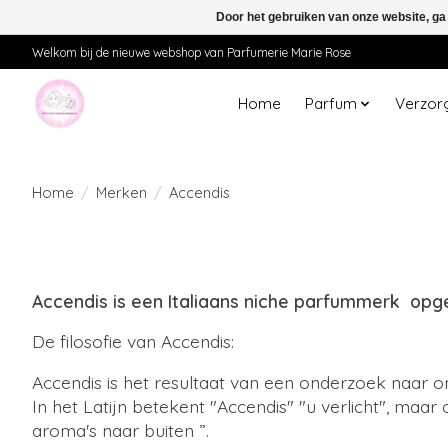
Door het gebruiken van onze website, ga
Welkom bij de nieuwe webshop van Parfumerie Marie Rose
Home
Parfum
Verzor
Home
/
Merken
/
Accendis
Accendis is een Italiaans niche parfummerk opg
De filosofie van Accendis:
Accendis is het resultaat van een onderzoek naar on
In het Latijn betekent "Accendis" "u verlicht", maar
aroma's naar buiten ”.