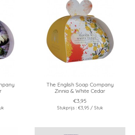
ompany
The English Soap Company
r
Zinnia & White Cedar
€3,95
tuk
Stukprijs : €3,95 / Stuk