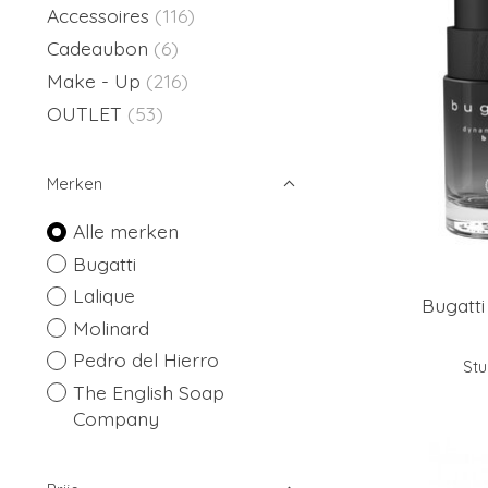
Accessoires
(116)
Cadeaubon
(6)
Make - Up
(216)
OUTLET
(53)
Merken
Alle merken
Bugatti
Lalique
Bugatt
Molinard
Pedro del Hierro
Stu
The English Soap
Company