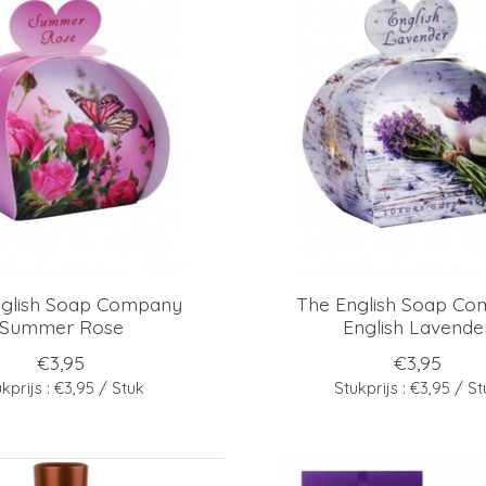
nglish Soap Company
The English Soap C
Summer Rose
English Lavende
€3,95
€3,95
kprijs : €3,95 / Stuk
Stukprijs : €3,95 / S