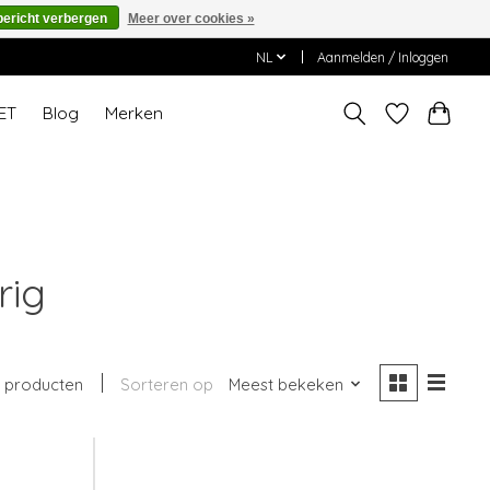
bericht verbergen
Meer over cookies »
NL
Aanmelden / Inloggen
ET
Blog
Merken
rig
4 producten
Sorteren op
Meest bekeken