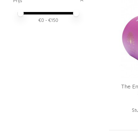
Prijs
Minimale prijswaarde
Price maximum value
€
0
- €
150
The E
Stu