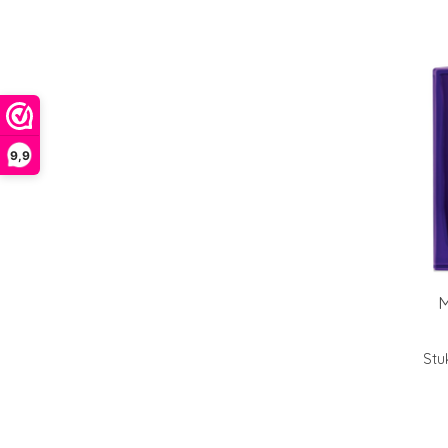
9,9
M
Stu