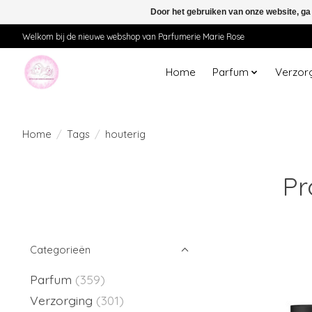
Door het gebruiken van onze website, ga
Welkom bij de nieuwe webshop van Parfumerie Marie Rose
Home
Parfum
Verzor
Home
/
Tags
/
houterig
Pr
Categorieën
Parfum
(359)
Verzorging
(301)