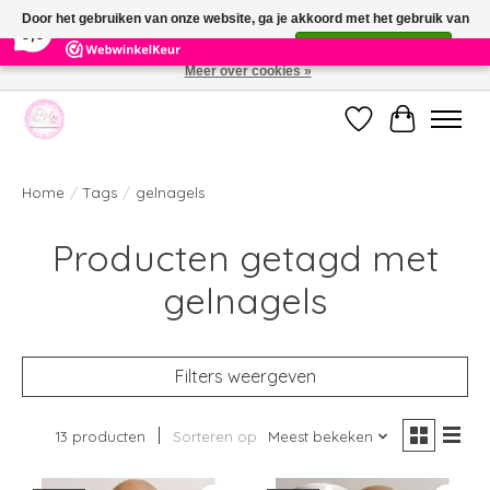
×
391
Reviews
Door het gebruiken van onze website, ga je akkoord met het gebruik van
9,9
cookies om onze website te verbeteren.
Dit bericht verbergen
Meer over cookies »
Welkom bij de nieuwe webshop van Parfumerie Marie Rose
Verlanglijst
Winkelwag
Home
/
Tags
/
gelnagels
Producten getagd met
gelnagels
Filters weergeven
13 producten
Sorteren op
Meest bekeken