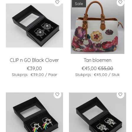
Sale
CLIP n GO Black Clover
Tan bloemen
€39,00
€45,00
€55,00
Stukprijs : €39,00 / Paar
Stukprijs : €45,00 / Stuk