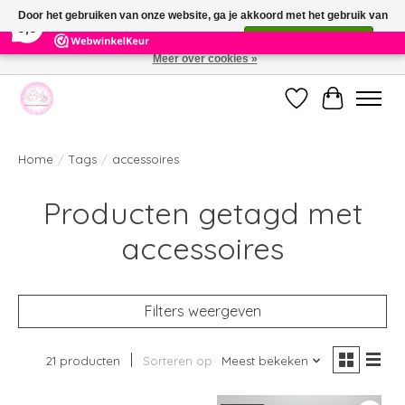
×
391
Reviews
Door het gebruiken van onze website, ga je akkoord met het gebruik van
9,9
cookies om onze website te verbeteren.
Dit bericht verbergen
Meer over cookies »
Welkom bij de nieuwe webshop van Parfumerie Marie Rose
Verlanglijst
Winkelwag
Home
/
Tags
/
accessoires
Producten getagd met
accessoires
Filters weergeven
21 producten
Sorteren op
Meest bekeken