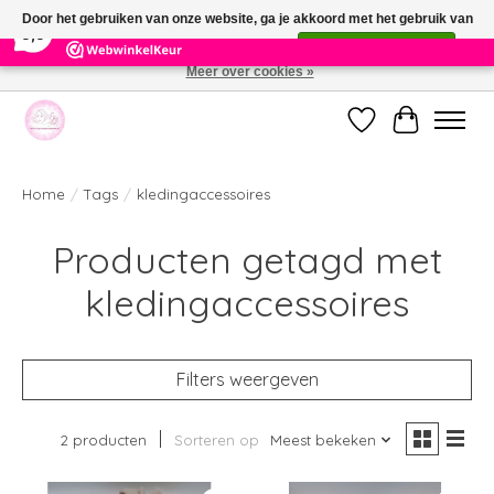
×
391
Reviews
Door het gebruiken van onze website, ga je akkoord met het gebruik van
9,9
cookies om onze website te verbeteren.
Dit bericht verbergen
Meer over cookies »
Welkom bij de nieuwe webshop van Parfumerie Marie Rose
Verlanglijst
Winkelwag
Home
/
Tags
/
kledingaccessoires
Producten getagd met
kledingaccessoires
Filters weergeven
2 producten
Sorteren op
Meest bekeken