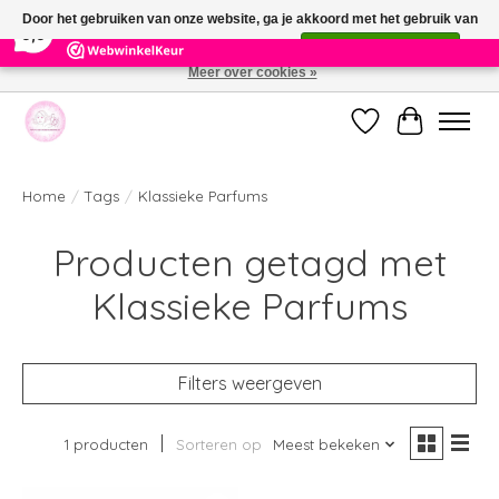
×
391
Reviews
Door het gebruiken van onze website, ga je akkoord met het gebruik van
9,9
cookies om onze website te verbeteren.
Dit bericht verbergen
Meer over cookies »
Welkom bij de nieuwe webshop van Parfumerie Marie Rose
Verlanglijst
Winkelwag
Home
/
Tags
/
Klassieke Parfums
Producten getagd met
Klassieke Parfums
Filters weergeven
1 producten
Sorteren op
Meest bekeken