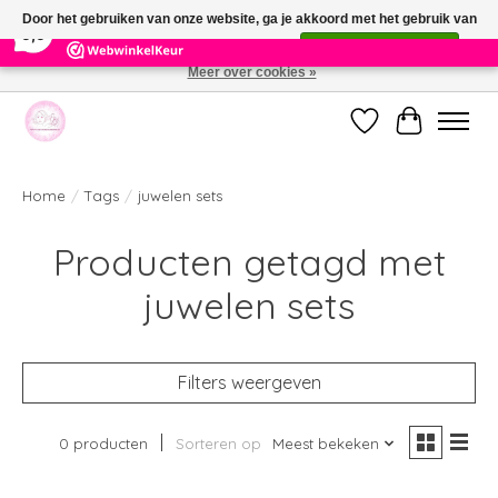
×
391
Reviews
Door het gebruiken van onze website, ga je akkoord met het gebruik van
9,9
cookies om onze website te verbeteren.
Dit bericht verbergen
Meer over cookies »
Welkom bij de nieuwe webshop van Parfumerie Marie Rose
Verlanglijst
Winkelwag
Home
/
Tags
/
juwelen sets
Producten getagd met
juwelen sets
Filters weergeven
0 producten
Sorteren op
Meest bekeken