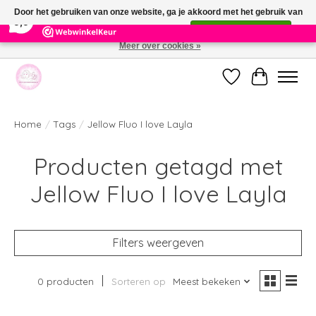
×
391
Reviews
Door het gebruiken van onze website, ga je akkoord met het gebruik van
9,9
cookies om onze website te verbeteren.
Dit bericht verbergen
Meer over cookies »
Welkom bij de nieuwe webshop van Parfumerie Marie Rose
Verlanglijst
Winkelwag
Home
/
Tags
/
Jellow Fluo I love Layla
Producten getagd met
Jellow Fluo I love Layla
Filters weergeven
0 producten
Sorteren op
Meest bekeken