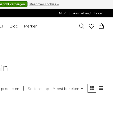
bericht verbergen
Meer over cookies »
NL
Aanmelden / Inloggen
ET
Blog
Merken
in
 producten
Sorteren op
Meest bekeken