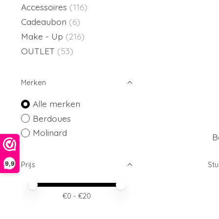
Accessoires
(116)
Cadeaubon
(6)
Make - Up
(216)
OUTLET
(53)
Merken
Alle merken
Berdoues
Molinard
B
9,9
Stu
Prijs
Minimale prijswaarde
Price maximum value
€
0
- €
20