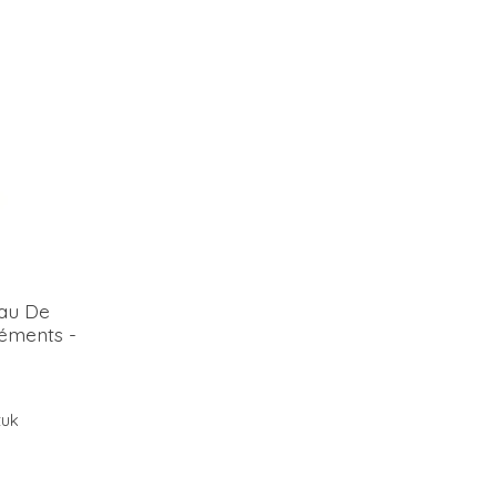
au De
éments -
tuk