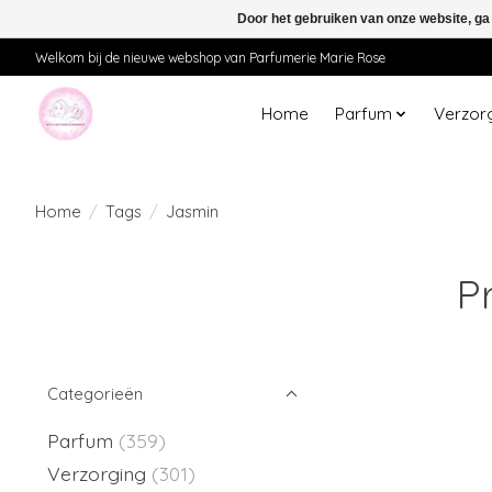
Door het gebruiken van onze website, ga
Welkom bij de nieuwe webshop van Parfumerie Marie Rose
Home
Parfum
Verzor
Home
/
Tags
/
Jasmin
P
Categorieën
Parfum
(359)
Verzorging
(301)