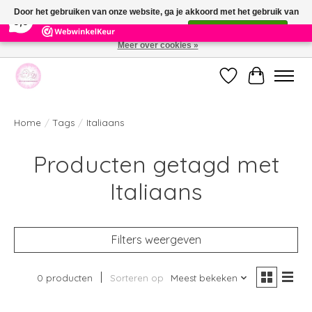
×
391
Reviews
Door het gebruiken van onze website, ga je akkoord met het gebruik van
9,9
cookies om onze website te verbeteren.
Dit bericht verbergen
Meer over cookies »
Welkom bij de nieuwe webshop van Parfumerie Marie Rose
Verlanglijst
Winkelwag
Home
/
Tags
/
Italiaans
Producten getagd met
Italiaans
Filters weergeven
0 producten
Sorteren op
Meest bekeken