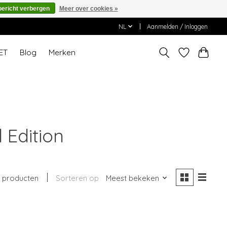
bericht verbergen
Meer over cookies »
NL
Aanmelden / Inloggen
ET
Blog
Merken
 Edition
1 producten
Sorteren op
Meest bekeken