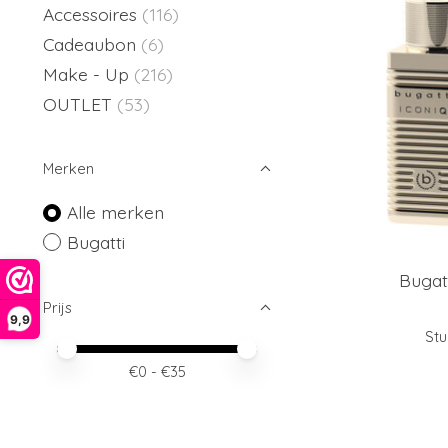
Accessoires
(116)
Cadeaubon
(6)
Make - Up
(216)
OUTLET
(53)
Merken
Alle merken
Bugatti
Bugatt
Prijs
9,9
Stu
Minimale prijswaarde
Price maximum value
€
0
- €
35