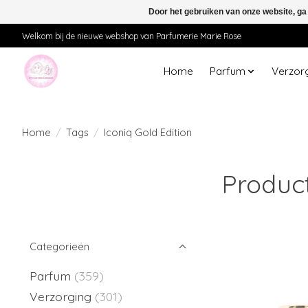
Door het gebruiken van onze website, ga
Welkom bij de nieuwe webshop van Parfumerie Marie Rose
Home
Parfum
Verzor
Home
/
Tags
/
Iconiq Gold Edition
Product
Categorieën
Parfum
(359)
Verzorging
(301)