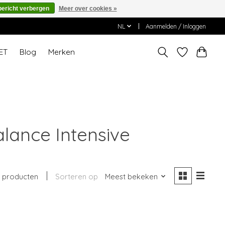
bericht verbergen
Meer over cookies »
NL
Aanmelden / Inloggen
ET
Blog
Merken
alance Intensive
1 producten
Sorteren op
Meest bekeken