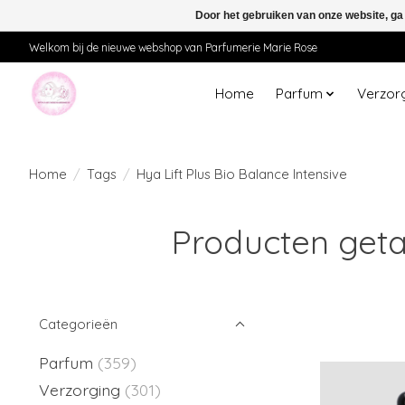
Door het gebruiken van onze website, ga
Welkom bij de nieuwe webshop van Parfumerie Marie Rose
Home
Parfum
Verzor
Home
/
Tags
/
Hya Lift Plus Bio Balance Intensive
Producten getag
Categorieën
Parfum
(359)
Verzorging
(301)