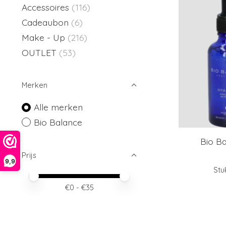
Accessoires
(116)
Cadeaubon
(6)
Make - Up
(216)
OUTLET
(53)
Merken
Alle merken
Bio Balance
Bio Ba
Prijs
9,9
Stu
Minimale prijswaarde
Price maximum value
€
0
- €
35