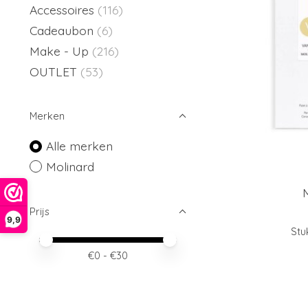
Accessoires
(116)
Cadeaubon
(6)
Make - Up
(216)
OUTLET
(53)
Merken
Alle merken
Molinard
Prijs
9,9
Stu
Minimale prijswaarde
Price maximum value
€
0
- €
30