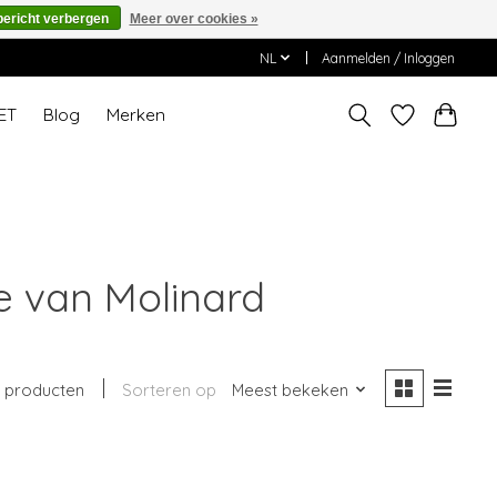
bericht verbergen
Meer over cookies »
NL
Aanmelden / Inloggen
ET
Blog
Merken
e van Molinard
1 producten
Sorteren op
Meest bekeken