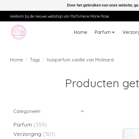
Door het gebruiken van onze website, ga
Welkom bij de nieuwe webshop van Parfumerie Marie Rose
Home
Parfum
Verzor
Home
/
Tags
/
huisparfum vanille van Molinard
Producten get
Categorieën
Parfum
(359)
Verzorging
(301)