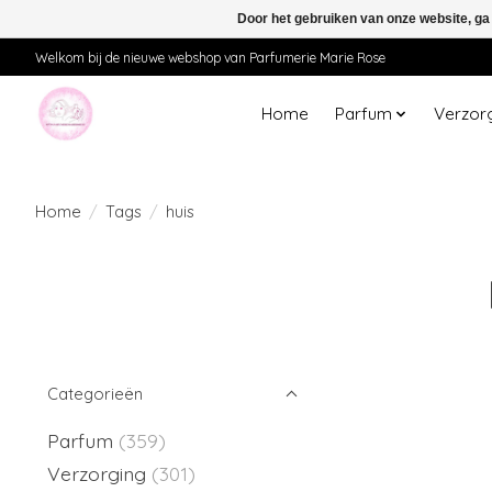
Door het gebruiken van onze website, ga
Welkom bij de nieuwe webshop van Parfumerie Marie Rose
Home
Parfum
Verzor
Home
/
Tags
/
huis
Categorieën
Parfum
(359)
Verzorging
(301)