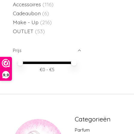
Accessoires
(116)
Cadeaubon
(6)
Make - Up
(216)
OUTLET
(53)
Prijs
Minimale prijswaarde
Price maximum value
€
0
- €
5
9,9
Categorieën
Parfum