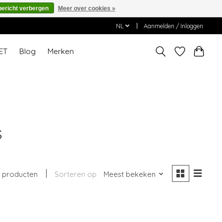
bericht verbergen
Meer over cookies »
NL
Aanmelden / Inloggen
ET
Blog
Merken
s
 producten
Sorteren op
Meest bekeken