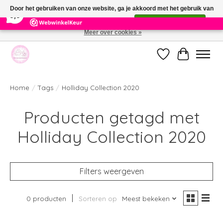
×
391
Reviews
Door het gebruiken van onze website, ga je akkoord met het gebruik van
9,9
cookies om onze website te verbeteren.
Dit bericht verbergen
Meer over cookies »
Welkom bij de nieuwe webshop van Parfumerie Marie Rose
Verlanglijst
Winkelwag
Home
/
Tags
/
Holliday Collection 2020
Producten getagd met
Holliday Collection 2020
Filters weergeven
0 producten
Sorteren op
Meest bekeken