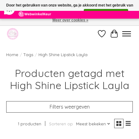
×
391
Reviews
Door het gebruiken van onze website, ga je akkoord met het gebruik van
9,9
cookies om onze website te verbeteren.
Dit bericht verbergen
Meer over cookies »
Welkom bij de nieuwe webshop van Parfumerie Marie Rose
Verlanglijst
Winkelwag
Home
/
Tags
/
High Shine Lipstick Layla
Producten getagd met
High Shine Lipstick Layla
Filters weergeven
1 producten
Sorteren op
Meest bekeken