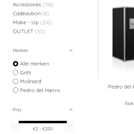
Accessoires
(116)
Cadeaubon
(6)
Make - Up
(216)
OUTLET
(53)
Merken
Alle merken
Gritti
Molinard
Pedro del 
Pedro del Hierro
Stuk
Prijs
Minimale prijswaarde
Price maximum value
€
0
- €
200