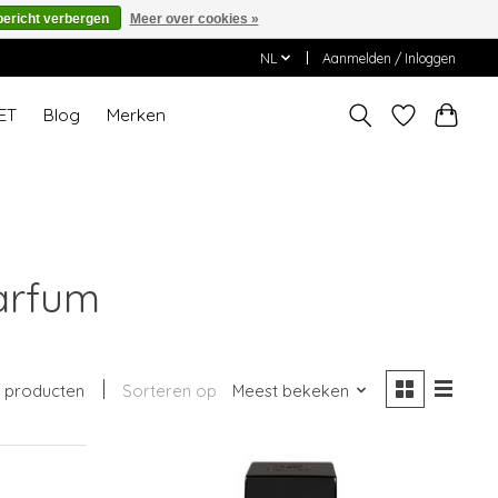
bericht verbergen
Meer over cookies »
NL
Aanmelden / Inloggen
ET
Blog
Merken
arfum
 producten
Sorteren op
Meest bekeken