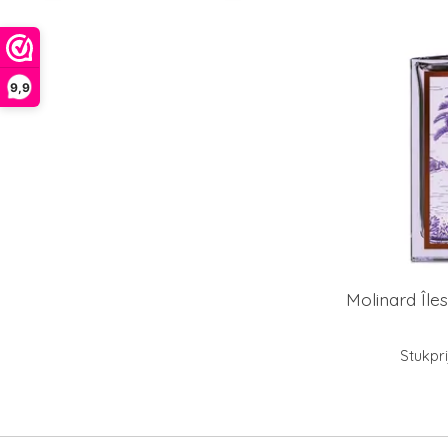
9,9
Molinard Île
Stukpri