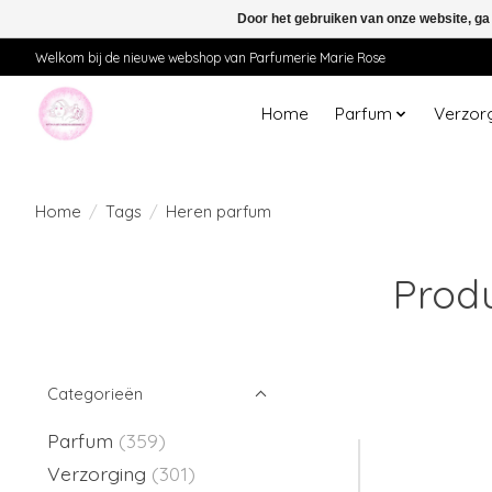
Door het gebruiken van onze website, ga
Welkom bij de nieuwe webshop van Parfumerie Marie Rose
Home
Parfum
Verzor
Home
/
Tags
/
Heren parfum
Prod
Categorieën
Parfum
(359)
Verzorging
(301)