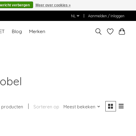
bericht verbergen
Meer over cookies »
NL
Aanmelden / Inloggen
ET
Blog
Merken
obel
 producten
Sorteren op
Meest bekeken