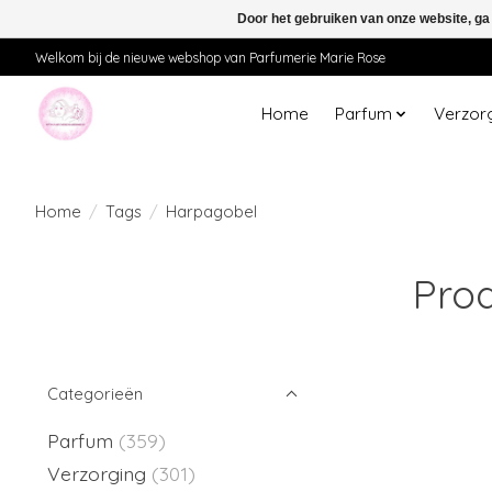
Door het gebruiken van onze website, ga
Welkom bij de nieuwe webshop van Parfumerie Marie Rose
Home
Parfum
Verzor
Home
/
Tags
/
Harpagobel
Pro
Categorieën
Parfum
(359)
Verzorging
(301)