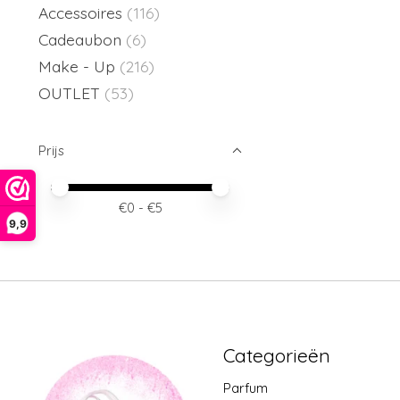
Accessoires
(116)
Cadeaubon
(6)
Make - Up
(216)
OUTLET
(53)
Prijs
Minimale prijswaarde
Price maximum value
€
0
- €
5
9,9
Categorieën
Parfum