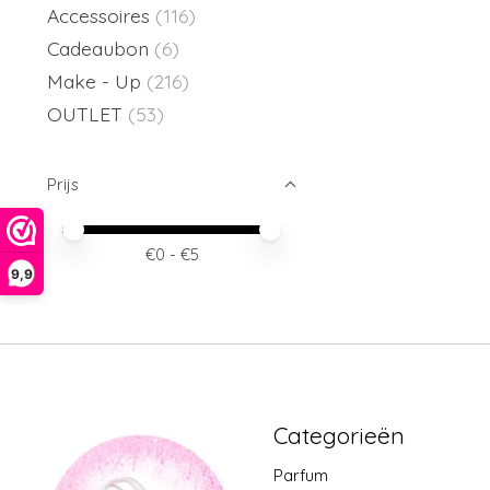
Accessoires
(116)
Cadeaubon
(6)
Make - Up
(216)
OUTLET
(53)
Prijs
Minimale prijswaarde
Price maximum value
€
0
- €
5
9,9
Categorieën
Parfum