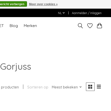
bericht verbergen
Meer over cookies »
NL
Aanmelden / Inloggen
ET
Blog
Merken
Gorjuss
 producten
Sorteren op
Meest bekeken