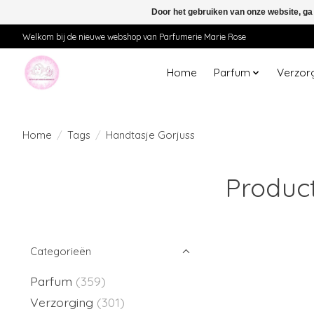
Door het gebruiken van onze website, ga
Welkom bij de nieuwe webshop van Parfumerie Marie Rose
Home
Parfum
Verzor
Home
/
Tags
/
Handtasje Gorjuss
Produc
Categorieën
Parfum
(359)
Verzorging
(301)