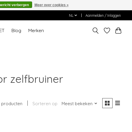
bericht verbergen
Meer over cookies »
NL
Aanmelden / Inloggen
ET
Blog
Merken
 zelfbruiner
 producten
Sorteren op
Meest bekeken