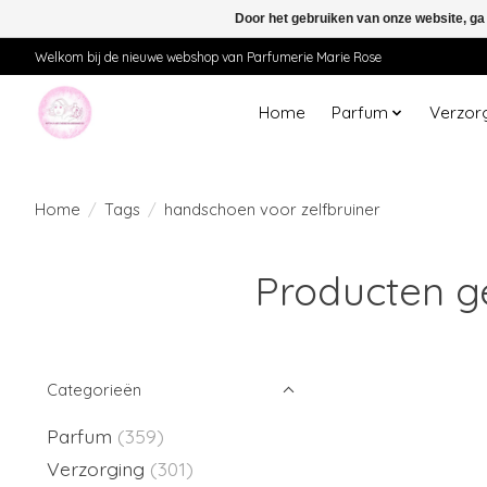
Door het gebruiken van onze website, ga
Welkom bij de nieuwe webshop van Parfumerie Marie Rose
Home
Parfum
Verzor
Home
/
Tags
/
handschoen voor zelfbruiner
Producten g
Categorieën
Parfum
(359)
Verzorging
(301)