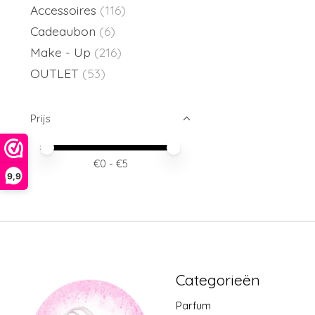
Accessoires
(116)
Cadeaubon
(6)
Make - Up
(216)
OUTLET
(53)
Prijs
Minimale prijswaarde
Price maximum value
€
0
- €
5
9,9
Categorieën
Parfum