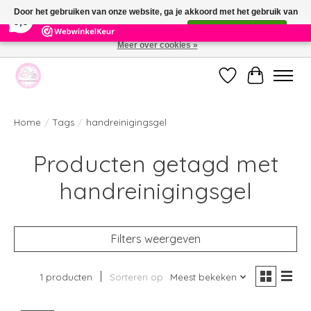
×
391
Reviews
Door het gebruiken van onze website, ga je akkoord met het gebruik van
9,9
cookies om onze website te verbeteren.
Dit bericht verbergen
Meer over cookies »
Welkom bij de nieuwe webshop van Parfumerie Marie Rose
Verlanglijst
Winkelwag
Home
/
Tags
/
handreinigingsgel
Producten getagd met
handreinigingsgel
Filters weergeven
1 producten
Sorteren op
Meest bekeken