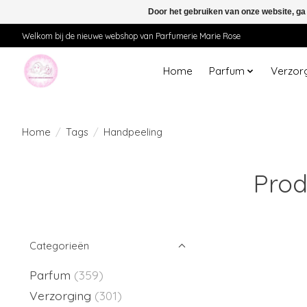
Door het gebruiken van onze website, ga
Welkom bij de nieuwe webshop van Parfumerie Marie Rose
Home
Parfum
Verzor
Home
/
Tags
/
Handpeeling
Prod
Categorieën
Parfum
(359)
Verzorging
(301)