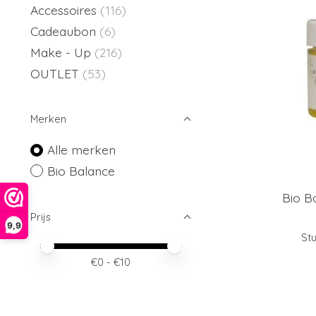
Accessoires
(116)
Cadeaubon
(6)
Make - Up
(216)
OUTLET
(53)
Merken
Alle merken
Bio Balance
Bio B
Prijs
9,9
Stu
Minimale prijswaarde
Price maximum value
€
0
- €
10