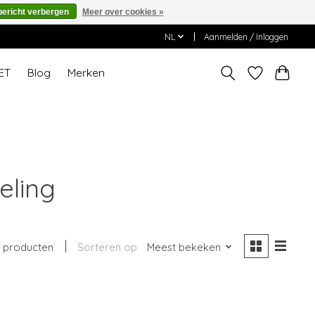
bericht verbergen
Meer over cookies »
NL
Aanmelden / Inloggen
ET
Blog
Merken
eling
1 producten
Sorteren op
Meest bekeken