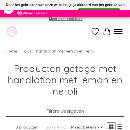
×
391
Reviews
Door het gebruiken van onze website, ga je akkoord met het gebruik van
9,9
cookies om onze website te verbeteren.
Dit bericht verbergen
Meer over cookies »
Welkom bij de nieuwe webshop van Parfumerie Marie Rose
Verlanglijst
Winkelwag
Home
/
Tags
/
handlotion met lemon en neroli
Producten getagd met
handlotion met lemon en
neroli
Filters weergeven
0 producten
Sorteren op
Meest bekeken