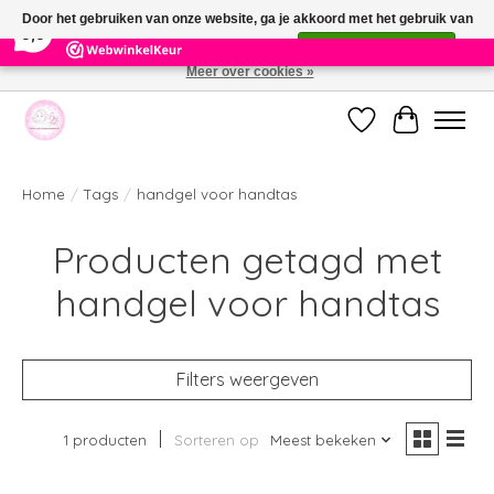
×
391
Reviews
Door het gebruiken van onze website, ga je akkoord met het gebruik van
9,9
cookies om onze website te verbeteren.
Dit bericht verbergen
Meer over cookies »
Welkom bij de nieuwe webshop van Parfumerie Marie Rose
Verlanglijst
Winkelwag
Home
/
Tags
/
handgel voor handtas
Producten getagd met
handgel voor handtas
Filters weergeven
1 producten
Sorteren op
Meest bekeken