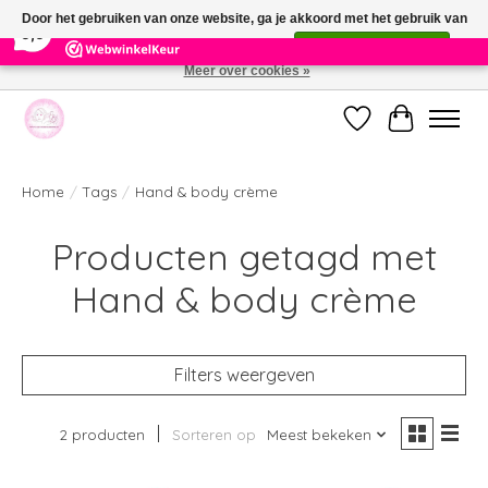
×
391
Reviews
Door het gebruiken van onze website, ga je akkoord met het gebruik van
9,9
cookies om onze website te verbeteren.
Dit bericht verbergen
Meer over cookies »
Welkom bij de nieuwe webshop van Parfumerie Marie Rose
Verlanglijst
Winkelwag
Home
/
Tags
/
Hand & body crème
Producten getagd met
Hand & body crème
Filters weergeven
2 producten
Sorteren op
Meest bekeken