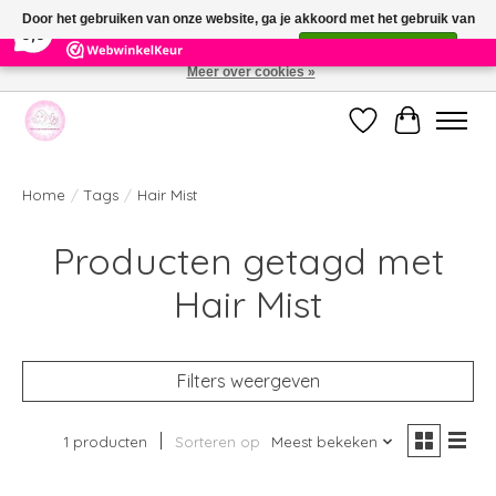
×
391
Reviews
Door het gebruiken van onze website, ga je akkoord met het gebruik van
9,9
cookies om onze website te verbeteren.
Dit bericht verbergen
Meer over cookies »
Welkom bij de nieuwe webshop van Parfumerie Marie Rose
Verlanglijst
Winkelwag
Home
/
Tags
/
Hair Mist
Producten getagd met
Hair Mist
Filters weergeven
1 producten
Sorteren op
Meest bekeken