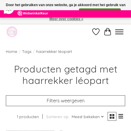
×
391
Reviews
Door het gebruiken van onze website, ga je akkoord met het gebruik van
9,9
cookies om onze website te verbeteren.
Dit bericht verbergen
Meer over cookies »
Welkom bij de nieuwe webshop van Parfumerie Marie Rose
Verlanglijst
Winkelwag
Home
/
Tags
/
haarrekker léopart
Producten getagd met
haarrekker léopart
Filters weergeven
1 producten
Sorteren op
Meest bekeken