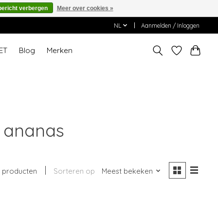
bericht verbergen
Meer over cookies »
NL
Aanmelden / Inloggen
ET
Blog
Merken
r ananas
1 producten
Sorteren op
Meest bekeken