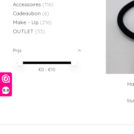
Accessoires
(116)
Cadeaubon
(6)
Make - Up
(216)
OUTLET
(53)
Prijs
Minimale prijswaarde
Price maximum value
€
0
- €
10
Ha
9,9
Stu