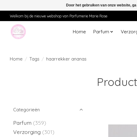
Door het gebruiken van onze website, ga
Welkom bij de nieuwe webshop van Parfumerie Marie Rose
Home
Parfum
Verzor
Home
/
Tags
/
haarrekker ananas
Product
Categorieën
Parfum
(359)
Verzorging
(301)