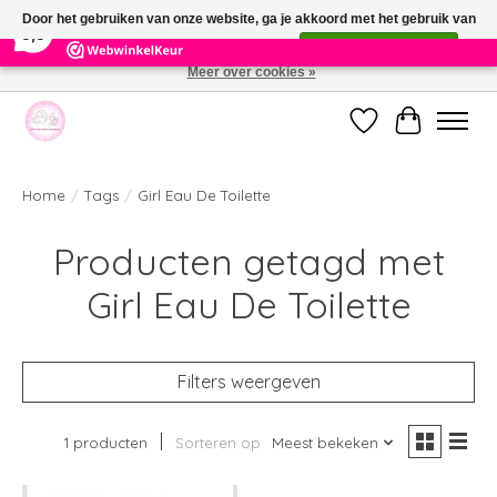
×
391
Reviews
Door het gebruiken van onze website, ga je akkoord met het gebruik van
9,9
cookies om onze website te verbeteren.
Dit bericht verbergen
Meer over cookies »
Welkom bij de nieuwe webshop van Parfumerie Marie Rose
Verlanglijst
Winkelwag
Home
/
Tags
/
Girl Eau De Toilette
Producten getagd met
Girl Eau De Toilette
Filters weergeven
1 producten
Sorteren op
Meest bekeken