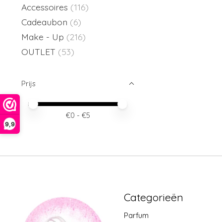
Accessoires
(116)
Cadeaubon
(6)
Make - Up
(216)
OUTLET
(53)
Prijs
Minimale prijswaarde
Price maximum value
€
0
- €
5
9,9
Categorieën
Parfum