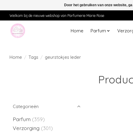
Door het gebruiken van onze website, ga
Welkom bij de nieuwe webshop van Parfumerie Marie Rose
Home
Parfum
Verzor
Home
/
Tags
/
geurstokjes leder
Produc
Categorieën
Parfum
(359)
Verzorging
(301)