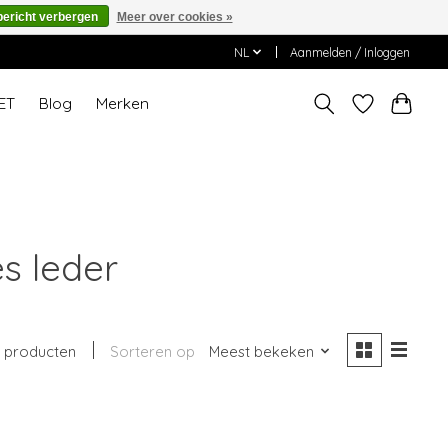
bericht verbergen
Meer over cookies »
NL
Aanmelden / Inloggen
ET
Blog
Merken
s leder
 producten
Sorteren op
Meest bekeken