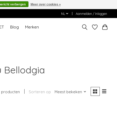
bericht verbergen
Meer over cookies »
NL
Aanmelden / Inloggen
ET
Blog
Merken
 Bellodgia
 producten
Sorteren op
Meest bekeken