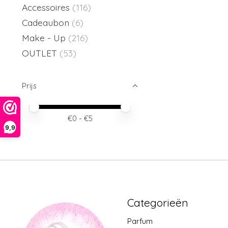
Accessoires
(116)
Cadeaubon
(6)
Make - Up
(216)
OUTLET
(53)
Prijs
Minimale prijswaarde
Price maximum value
€
0
- €
5
9,9
Categorieën
Parfum