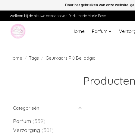
Door het gebruiken van onze website, ga
Welkom bij de nieuwe webshop van Parfumerie Marie Rose
Home
Parfum
Verzor
Home
/
Tags
/
Geurkaars Più Bellodgia
Producten
Categorieën
Parfum
(359)
Verzorging
(301)