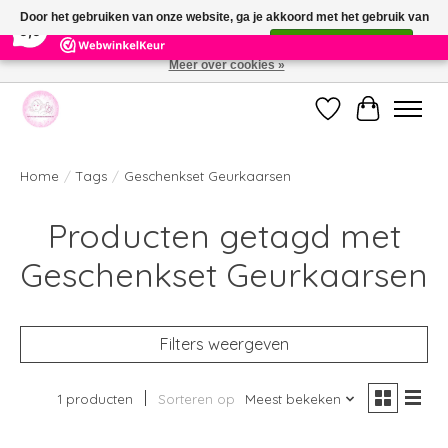
×
391
Reviews
Door het gebruiken van onze website, ga je akkoord met het gebruik van
9,9
cookies om onze website te verbeteren.
Dit bericht verbergen
Meer over cookies »
Welkom bij de nieuwe webshop van Parfumerie Marie Rose
Verlanglijst
Winkelwag
Home
/
Tags
/
Geschenkset Geurkaarsen
Producten getagd met
Geschenkset Geurkaarsen
Filters weergeven
1 producten
Sorteren op
Meest bekeken