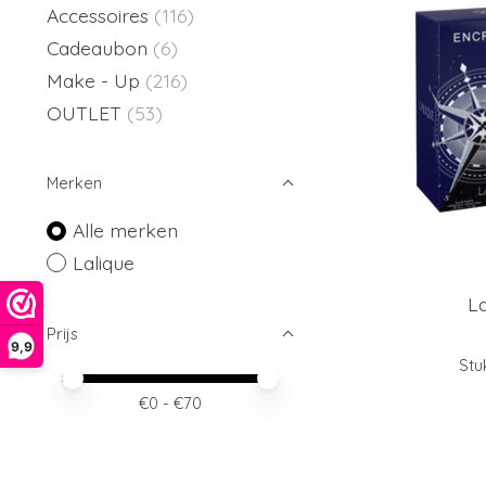
Accessoires
(116)
Cadeaubon
(6)
Make - Up
(216)
OUTLET
(53)
Merken
Alle merken
Lalique
La
Prijs
9,9
Stu
Minimale prijswaarde
Price maximum value
€
0
- €
70