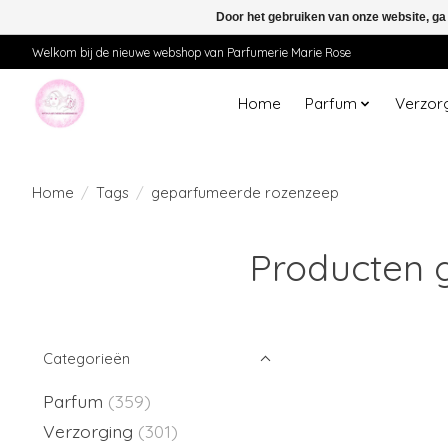
Door het gebruiken van onze website, ga
Welkom bij de nieuwe webshop van Parfumerie Marie Rose
Home
Parfum
Verzor
Home
/
Tags
/
geparfumeerde rozenzeep
Producten 
Categorieën
Parfum
(359)
Verzorging
(301)