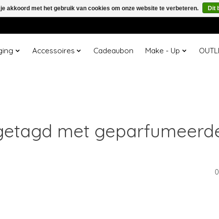
 je akkoord met het gebruik van cookies om onze website te verbeteren.
Dit 
ging
Accessoires
Cadeaubon
Make - Up
OUTL
getagd met geparfumeerd
0