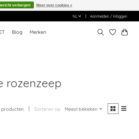
bericht verbergen
Meer over cookies »
NL
Aanmelden / Inloggen
ET
Blog
Merken
e rozenzeep
 producten
Sorteren op
Meest bekeken