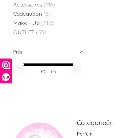
Accessoires
(116)
Cadeaubon
(6)
Make - Up
(216)
OUTLET
(53)
Prijs
Minimale prijswaarde
Price maximum value
€
0
- €
5
9,9
Categorieën
Parfum