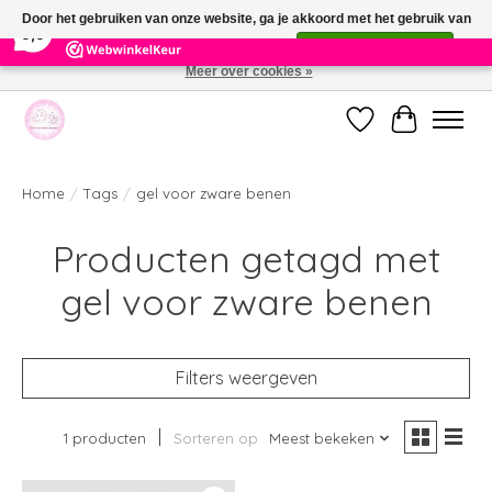
×
391
Reviews
Door het gebruiken van onze website, ga je akkoord met het gebruik van
9,9
cookies om onze website te verbeteren.
Dit bericht verbergen
Meer over cookies »
Welkom bij de nieuwe webshop van Parfumerie Marie Rose
Verlanglijst
Winkelwag
Home
/
Tags
/
gel voor zware benen
Producten getagd met
gel voor zware benen
Filters weergeven
1 producten
Sorteren op
Meest bekeken