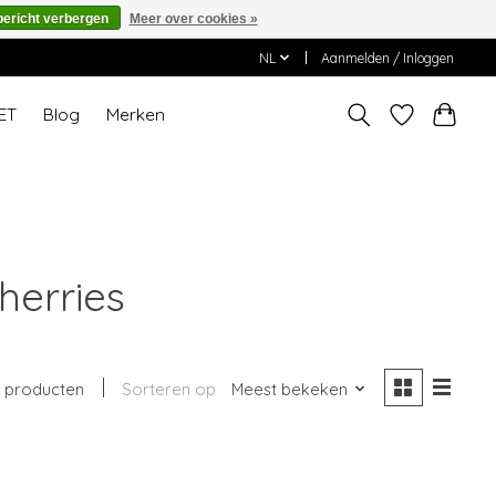
bericht verbergen
Meer over cookies »
NL
Aanmelden / Inloggen
ET
Blog
Merken
herries
1 producten
Sorteren op
Meest bekeken