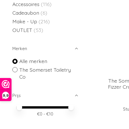
Accessoires
(116)
Cadeaubon
(6)
Make - Up
(216)
OUTLET
(53)
Merken
Alle merken
The Somerset Toiletry
Co
The Some
Fizzer Cr
Prijs
9,9
Minimale prijswaarde
Price maximum value
Stu
€
0
- €
10