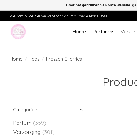
Door het gebruiken van onze website, ga
Welkom bij de nieuwe webshop van Parfumerie Marie Rose
Home
Parfum
Verzor
Home
/
Tags
/
Frozzen Cherries
Produc
Categorieën
Parfum
(359)
Verzorging
(301)