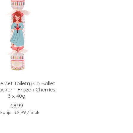
rset Toiletry Co Ballet
acker - Frozen Cherries
3 x 40g
€8,99
kprijs : €8,99 / Stuk