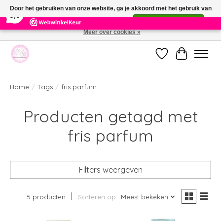
×
391
Reviews
Door het gebruiken van onze website, ga je akkoord met het gebruik van
9,9
cookies om onze website te verbeteren.
Dit bericht verbergen
Meer over cookies »
Welkom bij de nieuwe webshop van Parfumerie Marie Rose
Verlanglijst
Winkelwag
Home
/
Tags
/
fris parfum
Producten getagd met
fris parfum
Filters weergeven
5 producten
Sorteren op
Meest bekeken