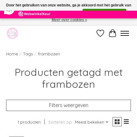
×
391
Reviews
Door het gebruiken van onze website, ga je akkoord met het gebruik van
9,9
cookies om onze website te verbeteren.
Dit bericht verbergen
Meer over cookies »
Welkom bij de nieuwe webshop van Parfumerie Marie Rose
Verlanglijst
Winkelwag
Home
/
Tags
/
frambozen
Producten getagd met
frambozen
Filters weergeven
1 producten
Sorteren op
Meest bekeken