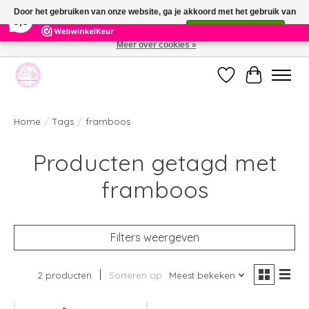
×
391
Reviews
Door het gebruiken van onze website, ga je akkoord met het gebruik van
9,9
cookies om onze website te verbeteren.
Dit bericht verbergen
Meer over cookies »
Welkom bij de nieuwe webshop van Parfumerie Marie Rose
Verlanglijst
Winkelwag
Home
/
Tags
/
framboos
Producten getagd met
framboos
Filters weergeven
2 producten
Sorteren op
Meest bekeken