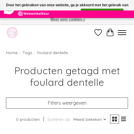
×
391
Reviews
Door het gebruiken van onze website, ga je akkoord met het gebruik van
9,9
cookies om onze website te verbeteren.
Dit bericht verbergen
Meer over cookies »
Welkom bij de nieuwe webshop van Parfumerie Marie Rose
Verlanglijst
Winkelwag
Home
/
Tags
/
foulard dentelle
Producten getagd met
foulard dentelle
Filters weergeven
0 producten
Sorteren op
Meest bekeken